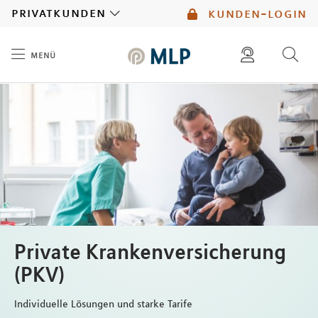
MLP
privatkunden
kunden-login
menü
Inhalt
diese website durchsuchen
mlp berater finden
Private Krankenversicherung
(PKV)
Individuelle Lösungen und starke Tarife