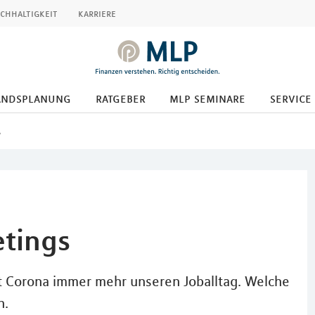
chhaltigkeit
karriere
andsplanung
ratgeber
mlp seminare
service
s
etings
 Corona immer mehr unseren Joballtag. Welche
n.